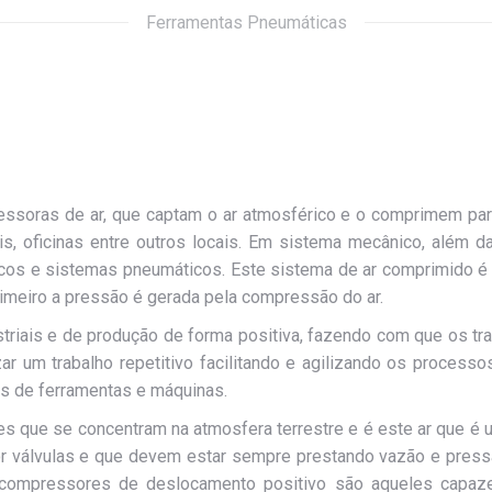
Ferramentas Pneumáticas
soras de ar, que captam o ar atmosférico e o comprimem para
is, oficinas entre outros locais. Em sistema mecânico, além d
cos e sistemas pneumáticos. Este sistema de ar comprimido é 
imeiro a pressão é gerada pela compressão do ar.
riais e de produção de forma positiva, fazendo com que os t
zar um trabalho repetitivo facilitando e agilizando os process
os de ferramentas e máquinas.
 que se concentram na atmosfera terrestre e é este ar que é 
r válvulas e que devem estar sempre prestando vazão e pres
 compressores de deslocamento positivo são aqueles capaz