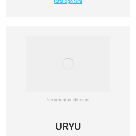
Catálogo Sira
ferramentas elétricas
URYU